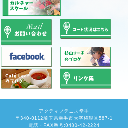
アクティブテニス幸手
〒340-0112埼玉県幸手市大字権現堂587-1
電話・FAX番号:0480-42-2224