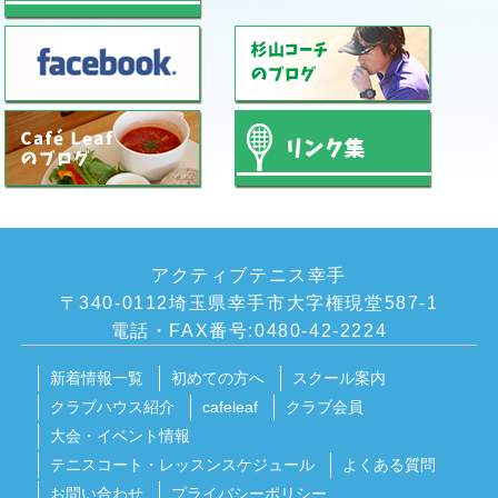
アクティブテニス幸手
〒340-0112埼玉県幸手市大字権現堂587-1
電話・FAX番号:0480-42-2224
新着情報一覧
初めての方へ
スクール案内
クラブハウス紹介
cafeleaf
クラブ会員
大会・イベント情報
テニスコート・レッスンスケジュール
よくある質問
お問い合わせ
プライバシーポリシー