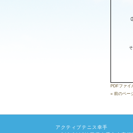
そ
PDFファ
« 前のペー
アクティブテニス幸手