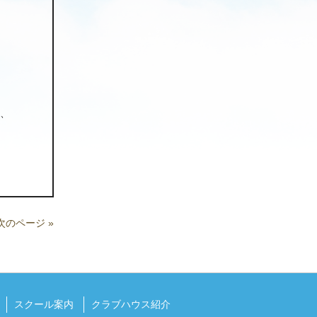
）
、
次のページ »
スクール案内
クラブハウス紹介