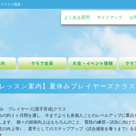
ーズクラス開講！
よくある質問
サイトマップ
お
員
大会・イベント情報
クラブハウス紹介
レッスン案内】夏休みプレイヤーズクラス
休み プレイヤーズ(選手育成)クラス
みの約１ヶ月間を通し、今までよりも各個人ごとのレベルアップに重点
します。 個々の技術向上はもちろんのこと、普段の練習～試合に向けて
性の向上等）、選手としてのステップアップ（試合感覚を養うまで）を
す。