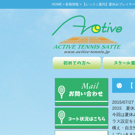
HOME
>
新着情報
>
【レッスン案内】夏休みプレイヤ
初めての方へ
スクール案内
クラブ会
【
2015/07/27
2015 夏
今回は夏休
ラス設定を
構え・自主
していきま