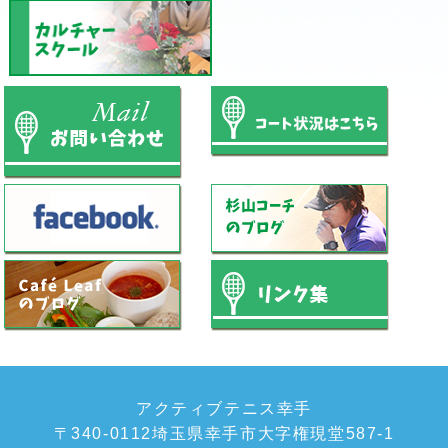
アクティブテニス幸手
〒340-0112埼玉県幸手市大字権現堂587-1