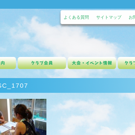
よくある質問
サイトマップ
お
員
大会・イベント情報
クラブハウス紹介
SC_1707